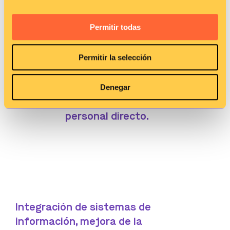
Permitir todas
Ventajas
Mejora en el apoyo y en la
Permitir la selección
orientación clínica a los
profesionales asistenciales y
Denegar
no asistenciales, con un trato
personal directo.
Integración de sistemas de
información, mejora de la