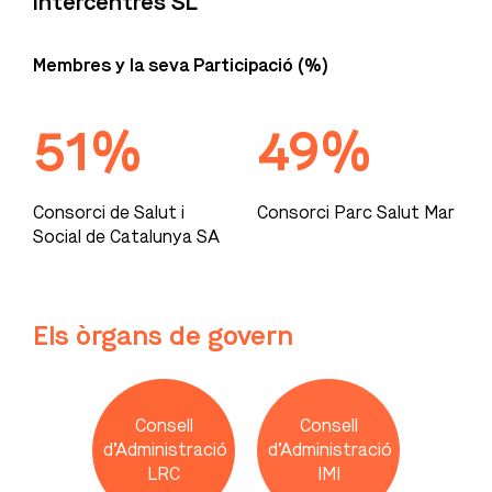
Intercentres SL
Membres y la seva Participació (%)
51%
49%
Consorci de Salut i
Consorci Parc Salut Mar
Social de Catalunya SA
Els òrgans de govern
Consell
Consell
d’Administració
d’Administració
LRC
IMI