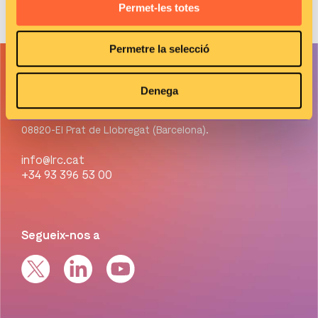
Permet-les totes
Permetre la selecció
Contacte
Denega
C/Selva 10, Edif. INBLAU
Parc de Negocis Mas Blau,
08820-El Prat de Llobregat (Barcelona).
info@lrc.cat
+34 93 396 53 00
Segueix-nos a