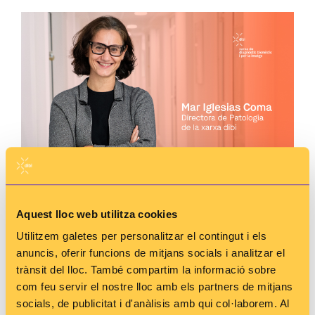
La Dra. Iglesias és l’
actual cap del Servei de
Patologia de l’Hospital del
Mar,
especialitzada en
Aquest lloc web utilitza cookies
patologia gastrointestinal i doctora en Medicina i
Utilitzem galetes per personalitzar el contingut i els
Cirurgia per la Universitat Autònoma de Barcelona.
anuncis, oferir funcions de mitjans socials i analitzar el
També és professora associada a la Facultat de
trànsit del lloc. També compartim la informació sobre
Medicina de la Universitat Autònoma de Barcelona i
com feu servir el nostre lloc amb els partners de mitjans
la Universitat Pompeu Fabra, vicepresidenta de la
socials, de publicitat i d'anàlisis amb qui col·laborem. Al