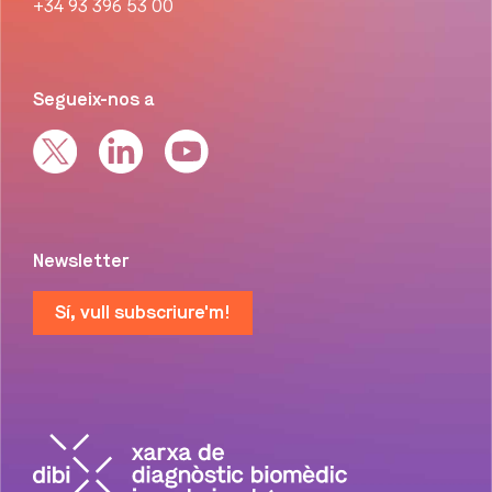
+34 93 396 53 00
Segueix-nos a
Newsletter
Sí, vull subscriure'm!