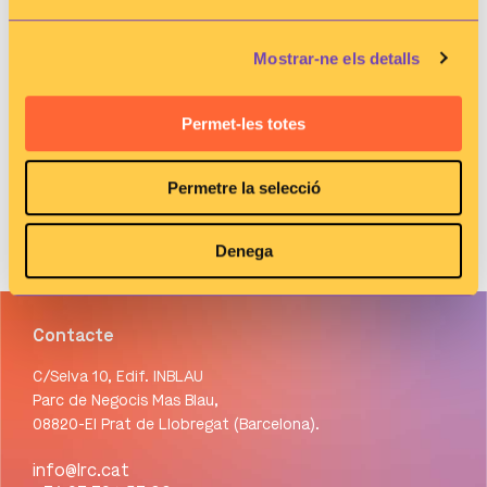
això, la superació dels reptes associats, com
l'adaptació del personal i la seguretat de la
Mostrar-ne els detalls
informació, han estat claus per a seleccionar l'eina
més adequada.
Permet-les totes
28 de novembre de 2024
Permetre la selecció
Denega
Contacte
C/Selva 10, Edif. INBLAU
Parc de Negocis Mas Blau,
08820-El Prat de Llobregat (Barcelona).
info@lrc.cat