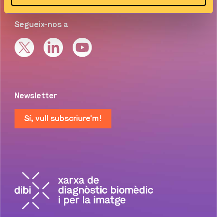
Segueix-nos a
Newsletter
Sí, vull subscriure'm!