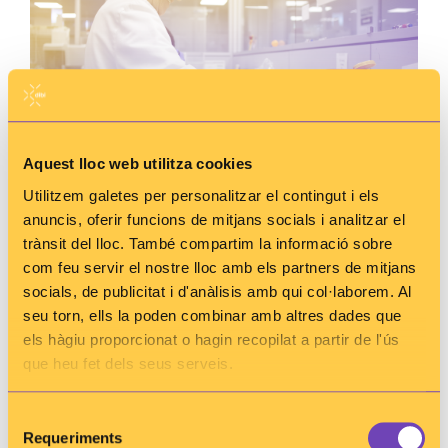
Aquest lloc web utilitza cookies
Aquest divendres se celebra el
Dia del Tècnic
Utilitzem galetes per personalitzar el contingut i els
Superior Sanitari
i des de dibi es vol destacar la
anuncis, oferir funcions de mitjans socials i analitzar el
gran rellevància d’aquests professionals, que
trànsit del lloc. També compartim la informació sobre
representen
un 53% del total de la plantilla
.
com feu servir el nostre lloc amb els partners de mitjans
socials, de publicitat i d'anàlisis amb qui col·laborem. Al
La seva tasca és fonamental, ja que contribueixen
seu torn, ells la poden combinar amb altres dades que
a la realització de proves diagnòstiques,
tractaments i seguiments dels pacients, així com,
els hàgiu proporcionat o hagin recopilat a partir de l'ús
investigació i docència.
Són imprescindibles en
que heu fet dels seus serveis.
hospitals, centres de salut, clíniques i altres
entitats sanitàries
.
Selecció
Requeriments
de
Per aprofundir més en la figura del Tècnic Superior