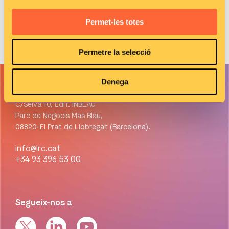
12 de setembre de 2024
Permet-les totes
Permetre la selecció
Denega
Contacte
C/Selva 10, Edif. INBLAU
Parc de Negocis Mas Blau,
08820-El Prat de Llobregat (Barcelona).
info@lrc.cat
+34 93 396 53 00
Segueix-nos a