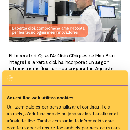
El Laboratori
Core
d’Anàlisis Clíniques de Mas Blau,
integrat a la xarxa dibi, ha incorporat un
segon
citòmetre de flux
i un nou preparador
. Aquests
dos equips estan connectats entre ells, física i
virtualment, i alhora amb la base de dades del
laboratori, el Laboratory Information System (LIS).
D’aquesta manera tot el procés d’anàlisi de
Aquest lloc web utilitza cookies
citometria és molt més automatitzat.
Utilitzem galetes per personalitzar el contingut i els
El nou citòmetre és
capaç de determinar mostres
anuncis, oferir funcions de mitjans socials i analitzar el
més complexes
gràcies als 12 colors que pot
trànsit del lloc. També compartim la informació sobre
analitzar. A més, triplica la velocitat d’adquisició de
com feu servir el nostre lloc amb els partners de mitjans