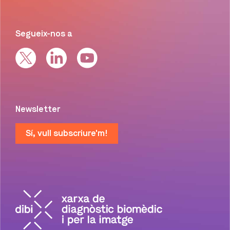
Segueix-nos a
Newsletter
Sí, vull subscriure'm!