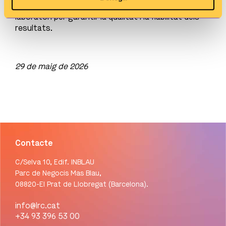
amb la missió clara de vincular els POCTs al
laboratori per garantir la qualitat i la fiabilitat dels
resultats.
29 de maig de 2026
Contacte
C/Selva 10, Edif. INBLAU
Parc de Negocis Mas Blau,
08820-El Prat de Llobregat (Barcelona).
info@lrc.cat
+34 93 396 53 00