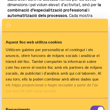
dimensions i pel volum elevat d’activitat, sinó per
la
combinació d’especialització professional i
automatització dels processos
. Cada mostra
biològica respon a una pregunta clínica concreta:
pot servir per confirmar una infecció, fer el
seguiment d’una malaltia crònica o ajustar un
tractament, entre altres situacions. El recorregut
d’aquestes mostres implica la intervenció
Aquest lloc web utilitza cookies
coordinada de diferents àrees i tecnologies.
Utilitzem galetes per personalitzar el contingut i els
anuncis, oferir funcions de mitjans socials i analitzar el
Ens endinsem en el procés d’anàlisis clíniques
,
trànsit del lloc. També compartim la informació sobre
començant per l’Àrea de Preanalítica fins a les
com feu servir el nostre lloc amb els partners de mitjans
seccions d’alta complexitat i especialització com
cromatografia i espectrometria de masses,
socials, de publicitat i d'anàlisis amb qui col·laborem. Al
passant per bioquímica, immunologia, hematologia i
seu torn, ells la poden combinar amb altres dades que
hemostàsia, biologia molecular i microbiologia.
els hàgiu proporcionat o hagin recopilat a partir de l'ús
que heu fet dels seus serveis.
Al llarg del seu recorregut, una mateixa mostra pot
passar per diverses àrees, segons les necessitats
diagnòstiques. El valor del laboratori és el
Selecció
funcionament coordinat entre equips, l’ús de
Requeriments