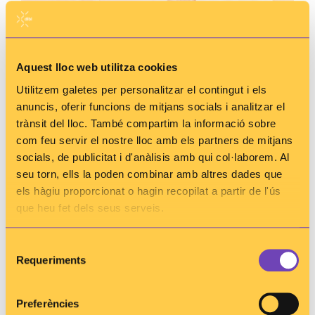
Aquest lloc web utilitza cookies
El 29 d’abril se celebra el Dia Mundial de la
Utilitzem galetes per personalitzar el contingut i els
Immunologia, una jornada establerta per la Unió
anuncis, oferir funcions de mitjans socials i analitzar el
Internacional de Societats Immunològiques (IUIS)
trànsit del lloc. També compartim la informació sobre
amb l’objectiu de fer d’altaveu de la rellevància
com feu servir el nostre lloc amb els partners de mitjans
d’aquesta disciplina.
La xarxa dibi se suma aquesta
socials, de publicitat i d'anàlisis amb qui col·laborem. Al
jornada tot destacant la seva Secció
d’Immunologia i els tècnics i facultatius que en
seu torn, ells la poden combinar amb altres dades que
formen part
.
els hàgiu proporcionat o hagin recopilat a partir de l'ús
que heu fet dels seus serveis.
Descobriu més sobre aquest camp i la seva
contribució en la salut a través de la
infografia que
Selecció
trobareu en aquest
enllaç
.
Requeriments
de
consentiment
29 d'abril de 2024
Preferències