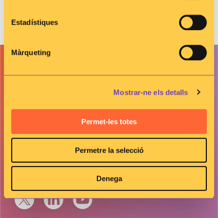
Estadístiques
Màrqueting
Contacte
C/Selva 10, Edif. INBLAU
Mostrar-ne els detalls
Parc de Negocis Mas Blau,
08820-El Prat de Llobregat (Barcelona).
Permet-les totes
info@lrc.cat
+34 93 396 53 00
Permetre la selecció
Segueix-nos a
Denega